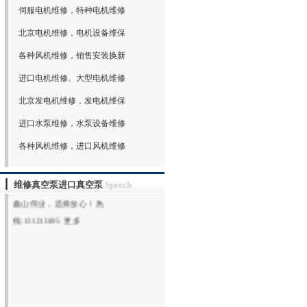
伺服电机维修，特种电机维修
欢迎光临北京鑫山伟业机电技术有限公
北京电机维修，电机设备维保
司网站（www.xswybj.com）,北京鑫山伟
各种风机维修，销售安装换新
业机电技术有限公司承接全国机电设备
维修服务，签订常年维保合同，专业从
进口电机维修、大型电机维修
事：水泵维修，电机维修，风机维修，
北京发电机维修，发电机维保
真空泵维修，维修进口真空泵，大型真
进口水泵维修，水泵设备维修
空泵维修保养，维修罗茨鼓风机，维修
罗茨真空泵，各种真空泵维修，回转式
各种风机维修，进口风机维修
真空泵维修，水环真空泵维修，旋片真
空泵维修，专业技术，专业服务，选择
维修真空泵进口真空泵
Speech
鑫山伟业，选择放心！热
线:131213895
更多