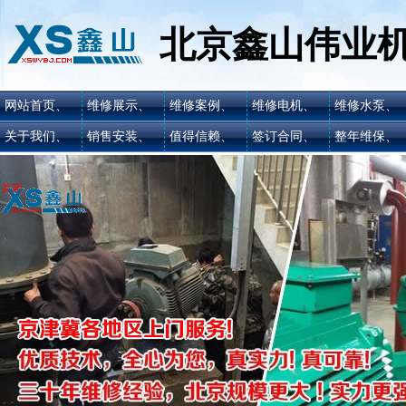
北京鑫山伟业
网站首页、
维修展示、
维修案例、
维修电机、
维修水泵、
关于我们、
销售安装、
值得信赖、
签订合同、
整年维保、
关闭