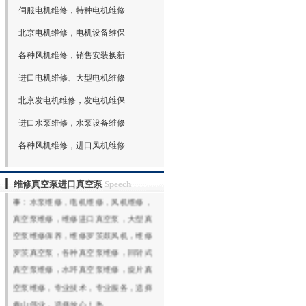
伺服电机维修，特种电机维修
北京电机维修，电机设备维保
各种风机维修，销售安装换新
进口电机维修、大型电机维修
北京发电机维修，发电机维保
进口水泵维修，水泵设备维修
欢迎光临北京鑫山伟业机电技术有限公
司网站（www.xswybj.com）,北京鑫山伟
各种风机维修，进口风机维修
业机电技术有限公司承接全国机电设备
维修服务，签订常年维保合同，专业从
维修真空泵进口真空泵
Speech
事：水泵维修，电机维修，风机维修，
真空泵维修，维修进口真空泵，大型真
空泵维修保养，维修罗茨鼓风机，维修
罗茨真空泵，各种真空泵维修，回转式
真空泵维修，水环真空泵维修，旋片真
空泵维修，专业技术，专业服务，选择
鑫山伟业，选择放心！热