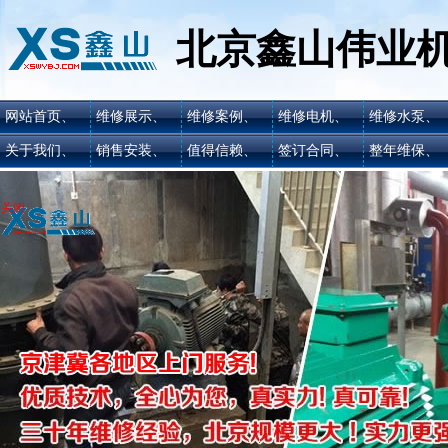
北京鑫山伟业
网站首页、
维修展示、
维修案例、
维修电机、
维修水泵、
关于我们、
销售安装、
值得信赖、
签订合同、
整年维保、
关闭