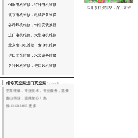
伺服电机维修，特种电机维修
深井泵打捞完毕，深井泵维
北京电机维修，电机设备维保
欢迎光临北京鑫山伟业机电技术有限公
各种风机维修，销售安装换新
司网站（www.xswybj.com）,北京鑫山伟
业机电技术有限公司承接全国机电设备
进口电机维修、大型电机维修
维修服务，签订常年维保合同，专业从
北京发电机维修，发电机维保
事：水泵维修，电机维修，风机维修，
进口水泵维修，水泵设备维修
真空泵维修，维修进口真空泵，大型真
空泵维修保养，维修罗茨鼓风机，维修
各种风机维修，进口风机维修
罗茨真空泵，各种真空泵维修，回转式
真空泵维修，水环真空泵维修，旋片真
维修真空泵进口真空泵
Speech
空泵维修，专业技术，专业服务，选择
鑫山伟业，选择放心！热
线:131213895
更多