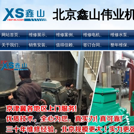
北京鑫山伟业
网站首页、
维修展示、
维修案例、
维修电机、
维修水泵、
关于我们、
销售安装、
值得信赖、
签订合同、
整年维保、
关闭