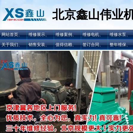
北京鑫山伟业
网站首页、
维修展示、
维修案例、
维修电机、
维修水泵、
关于我们、
销售安装、
值得信赖、
签订合同、
整年维保、
关闭