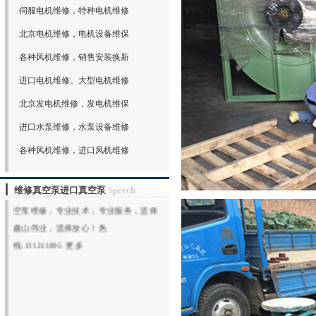
伺服电机维修，特种电机维修
欢迎光临北京鑫山伟业机电技术有限公
北京电机维修，电机设备维保
司网站（www.xswybj.com）,北京鑫山伟
各种风机维修，销售安装换新
业机电技术有限公司承接全国机电设备
维修服务，签订常年维保合同，专业从
进口电机维修、大型电机维修
事：水泵维修，电机维修，风机维修，
北京发电机维修，发电机维保
真空泵维修，维修进口真空泵，大型真
进口水泵维修，水泵设备维修
空泵维修保养，维修罗茨鼓风机，维修
罗茨真空泵，各种真空泵维修，回转式
各种风机维修，进口风机维修
真空泵维修，水环真空泵维修，旋片真
空泵维修，专业技术，专业服务，选择
维修真空泵进口真空泵
Speech
鑫山伟业，选择放心！热
线:131213895
更多